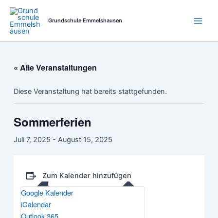
Zum
Main
Inhalt
Grundschule Emmelshausen
Men
springen
« Alle Veranstaltungen
Diese Veranstaltung hat bereits stattgefunden.
Sommerferien
Juli 7, 2025
-
August 15, 2025
Zum Kalender hinzufügen
Google Kalender
iCalendar
Outlook 365